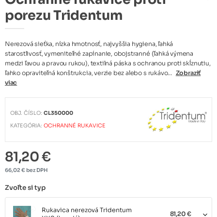
porezu Tridentum
Nerezová sieťka, nízka hmotnosť, najvyššia hygiena, ľahká
starostlivosť, vymeniteľné zapínanie, obojstranné (ľahká výmena
medzi ľavou a pravou rukou), textilná páska s ochranou proti skĺznutiu,
ľahko opraviteľná konštrukcia, verzie bez alebo s rukávo...
Zobraziť
viac
OBJ. ČÍSLO:
CL350000
KATEGÓRIA:
OCHRANNÉ RUKAVICE
81,20 €
66,02 € bez DPH
Zvoľte si typ
Rukavica nerezová Tridentum
81,20 €