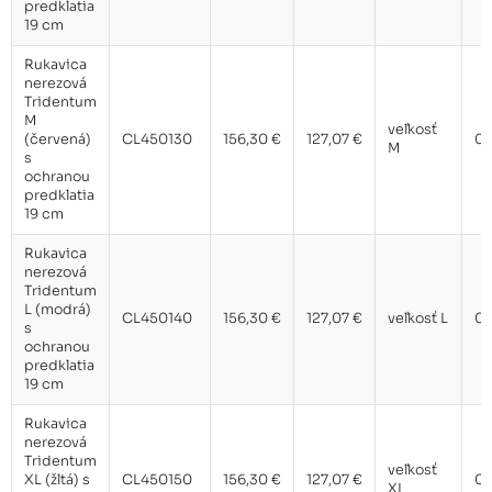
predklatia
19 cm
Rukavica
nerezová
Tridentum
M
veľkosť
(červená)
CL450130
156,30 €
127,07 €
0,
M
s
ochranou
predklatia
19 cm
Rukavica
nerezová
Tridentum
L (modrá)
CL450140
156,30 €
127,07 €
veľkosť L
0,
s
ochranou
predklatia
19 cm
Rukavica
nerezová
Tridentum
veľkosť
XL (žltá) s
CL450150
156,30 €
127,07 €
0,
XL