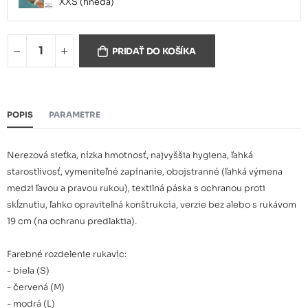
XXS (hnedá)
Rukavica nerezová Tridentum
81,20 €
XS (zelená)
PRIDAŤ DO KOŠÍKA
Rukavica nerezová Tridentum
81,20 €
S (biela)
POPIS
PARAMETRE
Rukavica nerezová Tridentum
81,20 €
M (červená)
Nerezová sieťka, nízka hmotnosť, najvyššia hygiena, ľahká
starostlivosť, vymeniteľné zapínanie, obojstranné (ľahká výmena
Rukavica nerezová Tridentum
medzi ľavou a pravou rukou), textilná páska s ochranou proti
81,20 €
L (modrá)
skĺznutiu, ľahko opraviteľná konštrukcia, verzie bez alebo s rukávom
19 cm (na ochranu predlaktia).
Rukavica nerezová Tridentum
81,20 €
XL (žltá)
Farebné rozdelenie rukavíc:
- biela (S)
Rukavica nerezová Tridentum
- červená (M)
S (biela) s ochranou predklatia
156,30 €
- modrá (L)