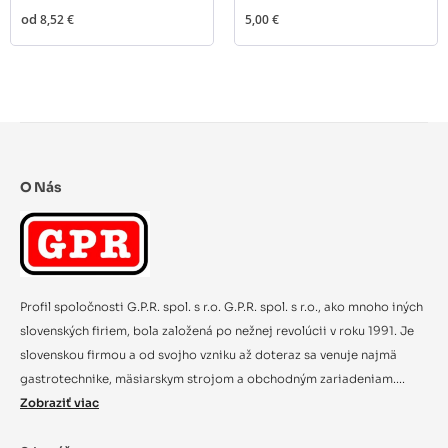
od
8,52 €
5,00 €
O Nás
Profil spoločnosti G.P.R. spol. s r.o. G.P.R. spol. s r.o., ako mnoho iných
slovenských firiem, bola založená po nežnej revolúcii v roku 1991. Je
slovenskou firmou a od svojho vzniku až doteraz sa venuje najmä
gastrotechnike, mäsiarskym strojom a obchodným zariadeniam....
Zobraziť viac