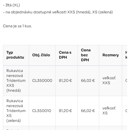
19 cm
- žltá (XL)
- na objednávku dostupné veľkosti XXS (hnedá), XS (zelená)
Rukavica nerezová Tridentum
M (červená) s ochranou
156,30 €
Cena je za 1 kus.
predklatia 19 cm
Rukavica nerezová Tridentum
L (modrá) s ochranou
156,30 €
Cena
predklatia 19 cm
Typ
Cena s
H
Obj. číslo
bez
Rozmery
produktu
DPH
k
DPH
Rukavica nerezová Tridentum
Rukavica
XL (žltá) s ochranou predklatia
156,30 €
nerezová
19 cm
veľkosť
Tridentum
CL350000
81,20 €
66,02 €
0,
XXS
XXS
(hnedá)
Rukavica
nerezová
veľkosť
Tridentum
CL350010
81,20 €
66,02 €
0,
XS
XS
(zelená)