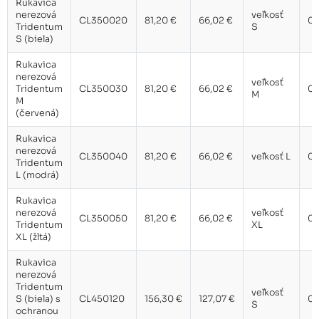
Rukavica
nerezová
veľkosť
CL350020
81,20 €
66,02 €
0,
Tridentum
S
S (biela)
Rukavica
nerezová
veľkosť
Tridentum
CL350030
81,20 €
66,02 €
0,
M
M
(červená)
Rukavica
nerezová
CL350040
81,20 €
66,02 €
veľkosť L
0,
Tridentum
L (modrá)
Rukavica
nerezová
veľkosť
CL350050
81,20 €
66,02 €
0,
Tridentum
XL
XL (žltá)
Rukavica
nerezová
Tridentum
veľkosť
S (biela) s
CL450120
156,30 €
127,07 €
0,
S
ochranou