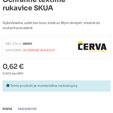
rukavice SKUA
Nylon/bavlna, úplet bez švov, biele so žltým okrajom, vhodné do
suchých prevádzok
OBJ. ČÍSLO:
48020
KATEGÓRIA:
OCHRANNÉ RUKAVICE
0,62 €
0,50 € bez DPH
Tento produkt je momentálne nedostupný
POPIS
PARAMETRE