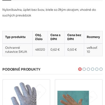
Nylon/bavlna, úplet bez švov, biele so žltým okrajom, vhodné do
suchých prevádzok
Obj.
Cena s
Cena bez
Typ produktu
Rozmery
číslo
DPH
DPH
Ochranné
veľkosť
48020
0,62 €
0,50 €
rukavice SKUA
10
PODOBNÉ PRODUKTY