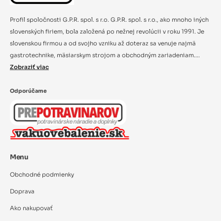
Profil spoločnosti G.P.R. spol. s r.o. G.P.R. spol. s r.o., ako mnoho iných
slovenských firiem, bola založená po nežnej revolúcii v roku 1991. Je
slovenskou firmou a od svojho vzniku až doteraz sa venuje najmä
gastrotechnike, mäsiarskym strojom a obchodným zariadeniam....
Zobraziť viac
Odporúčame
Menu
Obchodné podmienky
Doprava
Ako nakupovať