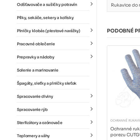
Odšťavovače a sušičky potravín
Rukavice do 
Pílky, sekáče, sekery a kolísky
PODOBNÉ P
Plničky klobás (piestové narážky)
Pracovné oblečenie
Prepravky a nádoby
Solenie a marinovanie
Špagáty, sieťky a plničky sieťok
Spracovanie diviny
Spracovanie rýb
OCHRANNÉ RUKAVI
Sterlizátory a ozónovače
Ochranné ruka
porezu CUT
Teplomery a váhy