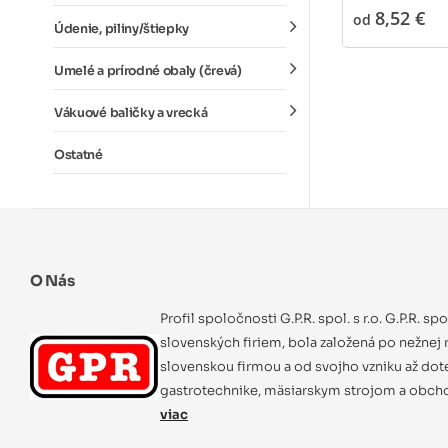
8,52 €
od
Údenie, piliny/štiepky
Umelé a prírodné obaly (črevá)
Vákuové baličky a vrecká
Ostatné
O Nás
Profil spoločnosti G.P.R. spol. s r.o. G.P.R. sp
slovenských firiem, bola založená po nežnej r
slovenskou firmou a od svojho vzniku až dot
gastrotechnike, mäsiarskym strojom a obcho
viac