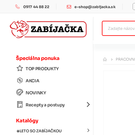
0917 44 88 22
e-shop@zabijacka.sk
Špeciálna ponuka
PRACOVNÉ
TOP PRODUKTY
AKCIA
NOVINKY
Recepty a postupy
Katalógy
☀️LETO SO ZABÍJAČKOU