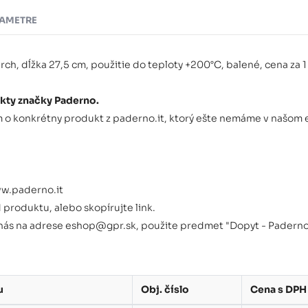
AMETRE
ch, dĺžka 27,5 cm, použitie do teploty +200°C, balené, cena za 1
kty značky Paderno.
 o konkrétny produkt z paderno.it, ktorý ešte nemáme v našom 
ww.paderno.it
d produktu, alebo skopírujte link.
 nás na adrese eshop@gpr.sk, použite predmet "Dopyt - Paderno
u
Obj. číslo
Cena s DPH