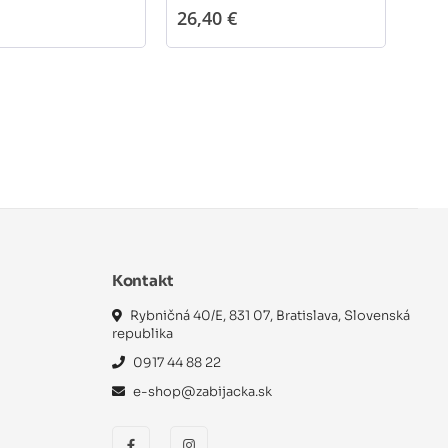
26,40 €
25,
Kontakt
Rybničná 40/E, 831 07, Bratislava, Slovenská
republika
0917 44 88 22
e-shop@zabijacka.sk