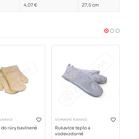
4,07 €
27,5 cm
UKAVICE
OCHRANNÉ RUKAVICE
OCHRA
 do rúry bavlnené
Rukavice teplo a
CUT
vodevzdorné
Tepl