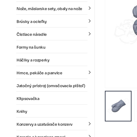
Nože, mäsiarske sety, obaly na nože
Brúsky a ocieľky
Čistiace náradie
Formy na šunku
Háčiky a rozperky
Hrnce, pekáče a panvice
Jatočný prístroj (omračovacia pištoľ)
Klipsovačka
Knihy
Konzervy a uzatvárače konzerv