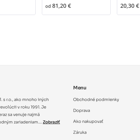
81,20 €
20,30 €
od
Menu
ol. s r.o., ako mnoho iných
Obchodné podmienky
evolúcii v roku 1991. Je
Doprava
eraz sa venuje najmä
Ako nakupovať
dným zariadeniam....
Zobraziť
Záruka