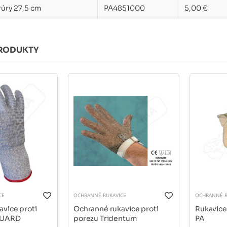
rúry 27,5 cm
PA4851000
5,00 €
RODUKTY
CE
OCHRANNÉ RUKAVICE
OCHRANNÉ R
vice proti
Ochranné rukavice proti
Rukavice
GUARD
porezu Tridentum
PA