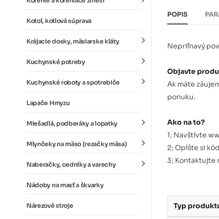
Korenie a koreniace zmesi
POPIS
PAR
Kotol, kotlová súprava
Krájacie dosky, mäsiarske kláty
Nepriľnavý povr
Kuchynské potreby
Objavte produ
Kuchynské roboty a spotrebiče
Ak máte záujem
ponuku.
Lapače Hmyzu
Ako na to?
Miešadlá, podberáky a lopatky
1; Navštívte w
Mlynčeky na mäso (rezačky mäsa)
2; Opíšte si kó
3; Kontaktujte
Naberačky, cedníky a varechy
Nádoby na masť a škvarky
Typ produkt
Nárezové stroje