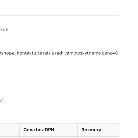
 kus
eshope, kontaktujte nás a radi vám poskytneme cenovú
"
Cena bez DPH
Rozmery