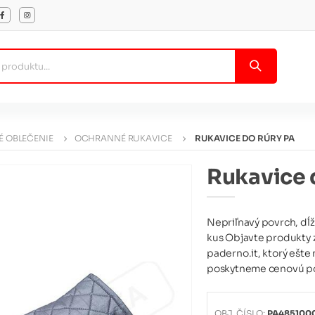
 OBLEČENIE
OCHRANNÉ RUKAVICE
RUKAVICE DO RÚRY PA
Rukavice 
Nepriľnavý povrch, dĺž
kus Objavte produkty 
paderno.it, ktorý ešt
poskytneme cenovú po
OBJ. ČÍSLO:
PA485100