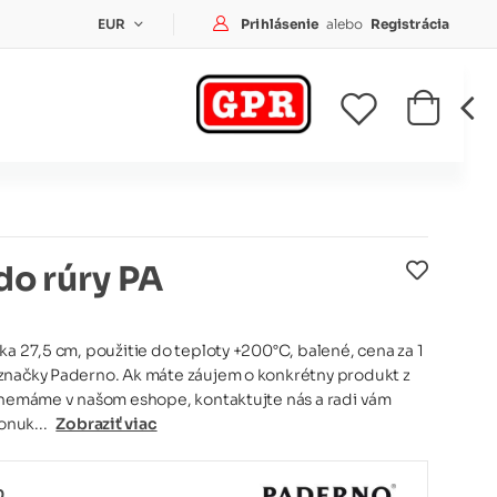
Prihlásenie
Prihlásenie
alebo
Registrácia
EUR
do rúry PA
ka 27,5 cm, použitie do teploty +200°C, balené, cena za 1
značky Paderno. Ak máte záujem o konkrétny produkt z
e nemáme v našom eshope, kontaktujte nás a radi vám
nuk...
Zobraziť viac
0