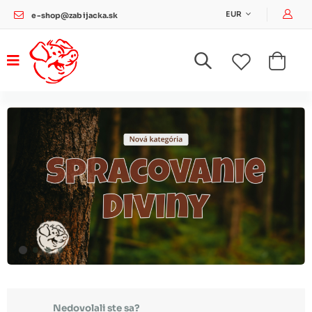
Pri
EUR
e-shop@zabijacka.sk
Nedovolali ste sa?