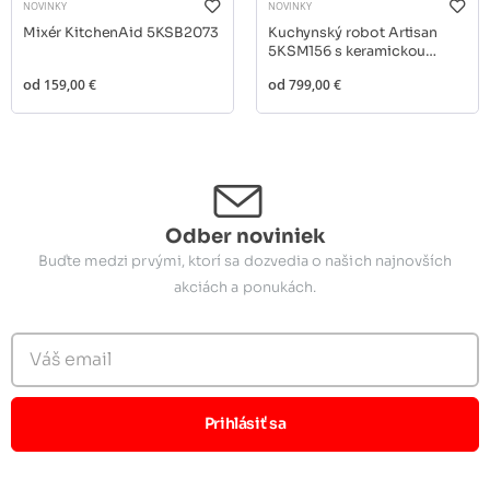
NOVINKY
NOVINKY
Mixér KitchenAid 5KSB2073
Kuchynský robot Artisan
5KSM156 s keramickou
misou
od
159,00 €
od
799,00 €
Odber noviniek
Buďte medzi prvými, ktorí sa dozvedia o našich najnovších
akciách a ponukách.
Prihlásiť sa