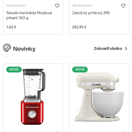
TOP PRODUKTY
TOP PRODUKTY
Tekutá marináda Medová
Jatočný prístroj JP6
pikant 150 g
1,62 €
202,95 €
Novinky
Zobraziť všetko
NOVÉ
NOVÉ