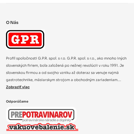
O Nás
Profil spoločnosti G.P.R. spol. s r.o. G.P.R. spol. s r.o., ako mnoho iných
slovenských firiem, bola založená po nežnej revolúcii v roku 1991. Je
slovenskou firmou a od svojho vzniku až doteraz sa venuje najmä
gastrotechnike, mäsiarskym strojom a obchodným zariadeniam....
Zobraziť viac
Odporúčame